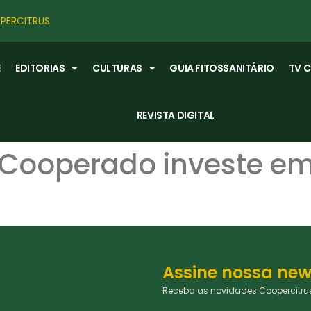
PERCITRUS
E
EDITORIAS
CULTURAS
GUIA FITOSSANITÁRIO
TV 
REVISTA DIGITAL
 Cooperado investe e
Assine nossa new
Receba as novidades Coopercitrus