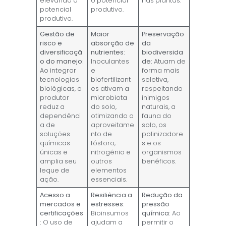
elevando o
o potencial
nas plantas.
potencial
produtivo.
produtivo.
Gestão de
Maior
Preservação
risco e
absorção de
da
diversificaçã
nutrientes:
biodiversida
o do manejo:
Inoculantes
de:
Atuam de
Ao integrar
e
forma mais
tecnologias
biofertilizant
seletiva,
biológicas, o
es ativam a
respeitando
produtor
microbiota
inimigos
reduz a
do solo,
naturais, a
dependênci
otimizando o
fauna do
a de
aproveitame
solo, os
soluções
nto de
polinizadore
químicas
fósforo,
s e os
únicas e
nitrogênio e
organismos
amplia seu
outros
benéficos.
leque de
elementos
ação.
essenciais.
Acesso a
Resiliência a
Redução da
mercados e
estresses:
pressão
certificações
Bioinsumos
química:
Ao
:
O uso de
ajudam a
permitir o