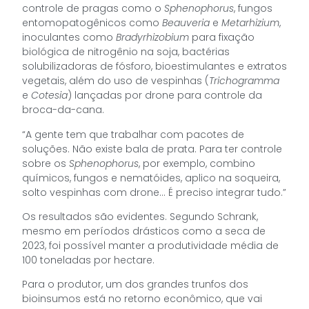
controle de pragas como o
Sphenophorus
, fungos
entomopatogênicos como
Beauveria
e
Metarhizium
,
inoculantes como
Bradyrhizobium
para fixação
biológica de nitrogênio na soja, bactérias
solubilizadoras de fósforo, bioestimulantes e extratos
vegetais, além do uso de vespinhas (
Trichogramma
e
Cotesia
) lançadas por drone para controle da
broca-da-cana.
“A gente tem que trabalhar com pacotes de
soluções. Não existe bala de prata. Para ter controle
sobre os
Sphenophorus
, por exemplo, combino
químicos, fungos e nematóides, aplico na soqueira,
solto vespinhas com drone… É preciso integrar tudo.”
Os resultados são evidentes. Segundo Schrank,
mesmo em períodos drásticos como a seca de
2023, foi possível manter a produtividade média de
100 toneladas por hectare.
Para o produtor, um dos grandes trunfos dos
bioinsumos está no retorno econômico, que vai