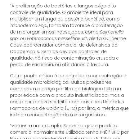
“A proliferação de bactérias e fungos exige alto
controle de qualidade. O ambiente ideal para
multiplicar um fungo ou bactéria benéfica, como
Trichoderma spp.
, também favorece a proliferação
de microrganismos indesejados, como
Salmonella
spp.
ou
Enterococcus casseliflavus
”, alerta Guilherme
Caus, coordenador comercial de defensivos da
Coopercitrus. Sem os devidos controles de
qualidade, há risco de contaminação cruzada e
perda de eficiência, ou até danos à lavoura.
Outro ponto crítico é o controle da concentração e
qualidade microbiológica. Muitos produtores
comparam o preço por litro do biológico feito na
propriedade com o produto industrializado, mas a
conta certa deve ser feita com base nas
Unidades
Formadoras de Colônia (UFC)
por litro, a métrica que
indica a concentração do microrganismo.
“Vamos a um exemplo. Suponha que o produto
comercial normalmente utilizado tenha 1×10¹⁰ UFC por
litro, e a recomendação técnica seja de 1 litro por