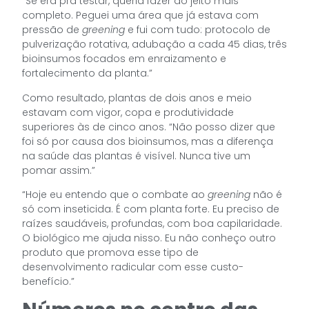
“Se era pra testar, queria fazer do jeito mais
completo. Peguei uma área que já estava com
pressão de
greening
e fui com tudo: protocolo de
pulverização rotativa, adubação a cada 45 dias, três
bioinsumos focados em enraizamento e
fortalecimento da planta.”
Como resultado, plantas de dois anos e meio
estavam com vigor, copa e produtividade
superiores às de cinco anos. “Não posso dizer que
foi só por causa dos bioinsumos, mas a diferença
na saúde das plantas é visível. Nunca tive um
pomar assim.”
“Hoje eu entendo que o combate ao
greening
não é
só com inseticida. É com planta forte. Eu preciso de
raízes saudáveis, profundas, com boa capilaridade.
O biológico me ajuda nisso. Eu não conheço outro
produto que promova esse tipo de
desenvolvimento radicular com esse custo-
benefício.”