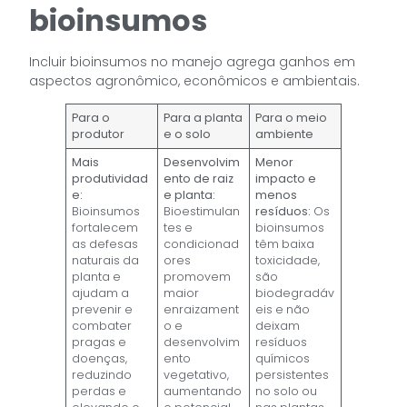
bioinsumos
Incluir bioinsumos no manejo agrega ganhos em
aspectos agronômico, econômicos e ambientais.
Para o
Para a planta
Para o meio
produtor
e o solo
ambiente
Mais
Desenvolvim
Menor
produtividad
ento de raiz
impacto e
e:
e planta:
menos
Bioinsumos
Bioestimulan
resíduos:
Os
fortalecem
tes e
bioinsumos
as defesas
condicionad
têm baixa
naturais da
ores
toxicidade,
planta e
promovem
são
ajudam a
maior
biodegradáv
prevenir e
enraizament
eis e não
combater
o e
deixam
pragas e
desenvolvim
resíduos
doenças,
ento
químicos
reduzindo
vegetativo,
persistentes
perdas e
aumentando
no solo ou