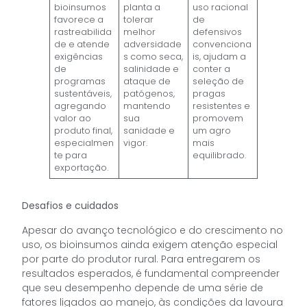
bioinsumos
planta a
uso racional
favorece a
tolerar
de
rastreabilida
melhor
defensivos
de e atende
adversidade
convenciona
exigências
s como seca,
is, ajudam a
de
salinidade e
conter a
programas
ataque de
seleção de
sustentáveis,
patógenos,
pragas
agregando
mantendo
resistentes e
valor ao
sua
promovem
produto final,
sanidade e
um agro
especialmen
vigor.
mais
te para
equilibrado.
exportação.
Desafios e cuidados
Apesar do avanço tecnológico e do crescimento no
uso, os bioinsumos ainda exigem atenção especial
por parte do produtor rural. Para entregarem os
resultados esperados, é fundamental compreender
que seu desempenho depende de uma série de
fatores ligados ao manejo, às condições da lavoura