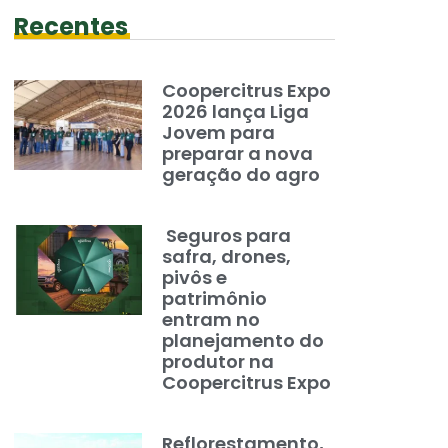
Recentes
Coopercitrus Expo
2026 lança Liga
Jovem para
preparar a nova
geração do agro
Seguros para
safra, drones,
pivôs e
patrimônio
entram no
planejamento do
produtor na
Coopercitrus Expo
Reflorestamento,