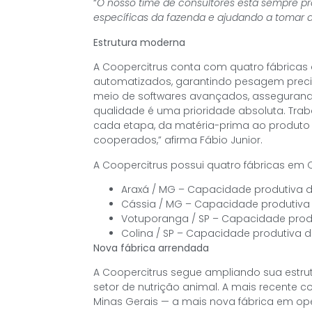
“
O nosso time de consultores está sempre pr
específicas da fazenda e ajudando a tomar 
Estrutura moderna
A Coopercitrus conta com quatro fábrica
automatizados, garantindo pesagem prec
meio de softwares avançados, assegurando 
qualidade é uma prioridade absoluta. Tra
cada etapa, da matéria-prima ao produto 
cooperados,” afirma Fábio Junior.
A Coopercitrus possui quatro fábricas em
Araxá / MG – Capacidade produtiva d
Cássia / MG – Capacidade produtiva 
Votuporanga / SP – Capacidade produ
Colina / SP – Capacidade produtiva d
Nova fábrica arrendada
A Coopercitrus segue ampliando sua estrutu
setor de nutrição animal. A mais recente 
Minas Gerais — a mais nova fábrica em ope