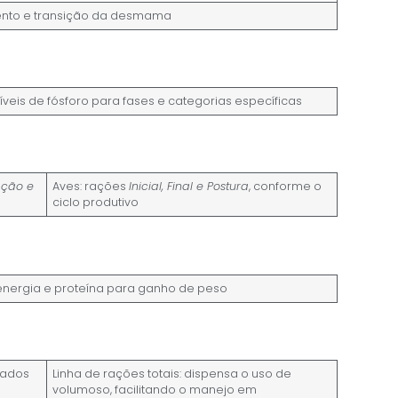
ento e transição da desmama
níveis de fósforo para fases e categorias específicas
ação e
Aves: rações
Inicial, Final e Postura
, conforme o
ciclo produtivo
e energia e proteína para ganho de peso
dados
Linha de rações totais: dispensa o uso de
volumoso, facilitando o manejo em