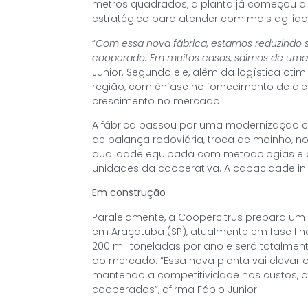
metros quadrados, a planta já começou a
estratégico para atender com mais agilida
“
Com essa nova fábrica, estamos reduzindo s
cooperado. Em muitos casos, saímos de um
Junior. Segundo ele, além da logística oti
região, com ênfase no fornecimento de di
crescimento no mercado.
A fábrica passou por uma modernização com
de balança rodoviária, troca de moinho, n
qualidade equipada com metodologias e 
unidades da cooperativa. A capacidade ini
Em construção
Paralelamente, a Coopercitrus prepara um
em Araçatuba (SP), atualmente em fase fin
200 mil toneladas por ano e será totalm
do mercado. “Essa nova planta vai elevar 
mantendo a competitividade nos custos, o 
cooperados”, afirma Fábio Junior.