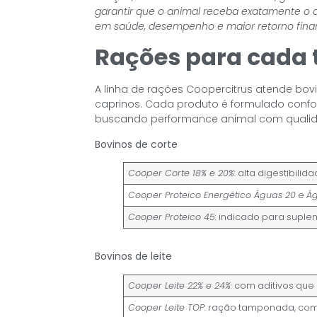
garantir que o animal receba exatamente o q
em saúde, desempenho e maior retorno fina
Rações para cada t
A linha de rações Coopercitrus atende bovin
caprinos. Cada produto é formulado confor
buscando performance animal com qualida
Bovinos de corte
Cooper Corte 18% e 20%:
alta digestibilid
Cooper Proteico Energético Águas 20
e
Ág
Cooper Proteico 45:
indicado para suple
Bovinos de leite
Cooper Leite 22% e 24%:
com aditivos que
Cooper Leite TOP:
ração tamponada, com