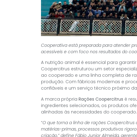
Cooperativa está preparada para atender pro
acessíveis e com foco nos resultados do co
A nutrição animal é essencial para garanti
Coopercitrus estruturou um setor especializ
ao cooperado e uma linha completa de raç
produção. Com fábricas modernas e proce
confiáveis e um serviço técnico próximo d
A marca própria
Rações Coopercitrus
é res
ingredientes selecionados, os produtos ofe
alinhadas às necessidades do cooperado
“
O que torna a linha de rações Coopercitrus
matérias-primas, processos produtivos rigor
criação,” define Fábio Junior Almeida, geren