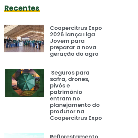
Recentes
Coopercitrus Expo
2026 lança Liga
Jovem para
preparar a nova
geração do agro
Seguros para
safra, drones,
pivôs e
patrimônio
entram no
planejamento do
produtor na
Coopercitrus Expo
Reflorestamento,