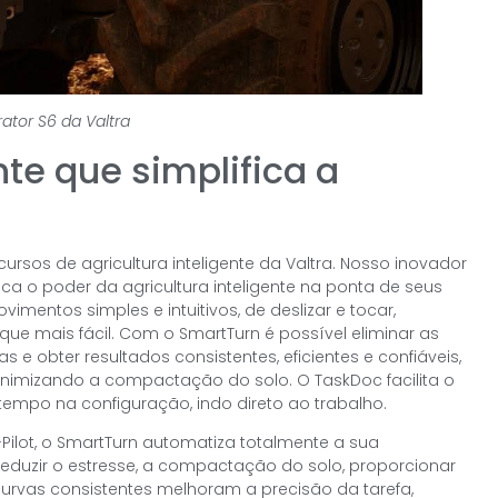
rator S6 da Valtra
nte que simplifica a
ursos de agricultura inteligente da Valtra. Nosso inovador
a o poder da agricultura inteligente na ponta de seus
mentos simples e intuitivos, de deslizar e tocar,
 mais fácil. Com o SmartTurn é possível eliminar as
 obter resultados consistentes, eficientes e confiáveis,
imizando a compactação do solo. O TaskDoc facilita o
empo na configuração, indo direto ao trabalho.
Pilot, o SmartTurn automatiza totalmente a sua
duzir o estresse, a compactação do solo, proporcionar
curvas consistentes melhoram a precisão da tarefa,