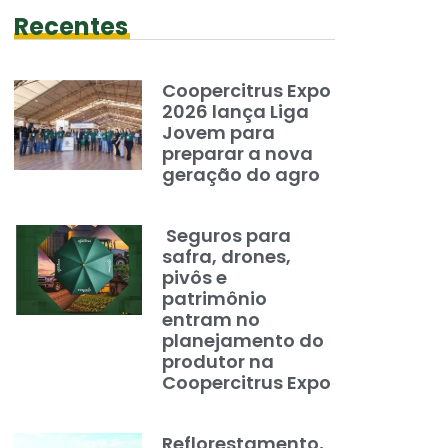
Recentes
Coopercitrus Expo
2026 lança Liga
Jovem para
preparar a nova
geração do agro
Seguros para
safra, drones,
pivôs e
patrimônio
entram no
planejamento do
produtor na
Coopercitrus Expo
Reflorestamento,