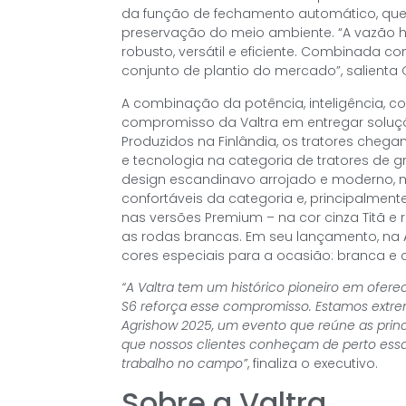
da função de fechamento automático, que 
preservação do meio ambiente. “A vazão h
robusto, versátil e eficiente. Combinada 
conjunto de plantio do mercado”, salienta 
A combinação da potência, inteligência, co
compromisso da Valtra em entregar soluçõ
Produzidos na Finlândia, os tratores che
e tecnologia na categoria de tratores de 
design escandinavo arrojado e moderno,
confortáveis da categoria e, principalmente,
nas versões Premium – na cor cinza Titã e 
as rodas brancas. Em seu lançamento, na A
cores especiais para a ocasião: branca e c
“A Valtra tem um histórico pioneiro em ofer
S6 reforça esse compromisso. Estamos extr
Agrishow 2025, um evento que reúne as princ
que nossos clientes conheçam de perto essa
trabalho no campo”
, finaliza o executivo.
Sobre a Valtra