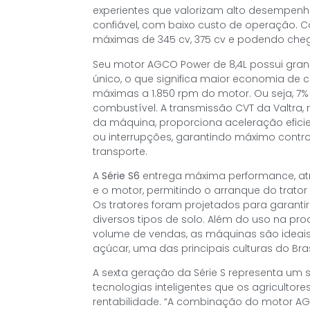
experientes que valorizam alto desempenho
confiável, com baixo custo de operação. C
máximas de 345 cv, 375 cv e podendo chega
Seu motor AGCO Power de 8,4L possui gra
único, o que significa maior economia de c
máximas a 1.850 rpm do motor. Ou seja, 7
combustível. A transmissão CVT da Valtra,
da máquina, proporciona aceleração efic
ou interrupções, garantindo máximo contr
transporte.
A
Série S6
entrega máxima performance, at
e o motor, permitindo o arranque do trato
Os tratores foram projetados para garanti
diversos tipos de solo. Além do uso na pro
volume de vendas, as máquinas são idea
açúcar, uma das principais culturas do Bra
A sexta geração da Série S representa um
tecnologias inteligentes que os agriculto
rentabilidade. “A combinação do motor AG