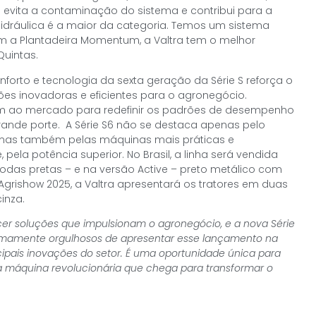
evita a contaminação do sistema e contribui para a
idráulica é a maior da categoria. Temos um sistema
com a Plantadeira Momentum, a Valtra tem o melhor
Quintas.
nforto e tecnologia da sexta geração da Série S reforça o
es inovadoras e eficientes para o agronegócio.
gam ao mercado para redefinir os padrões de desempenho
grande porte. A Série S6 não se destaca apenas pelo
 mas também pelas máquinas mais práticas e
 pela potência superior. No Brasil, a linha será vendida
rodas pretas – e na versão Active – preto metálico com
grishow 2025, a Valtra apresentará os tratores em duas
inza.
ecer soluções que impulsionam o agronegócio, e a nova Série
emamente orgulhosos de apresentar esse lançamento na
ipais inovações do setor. É uma oportunidade única para
 máquina revolucionária que chega para transformar o