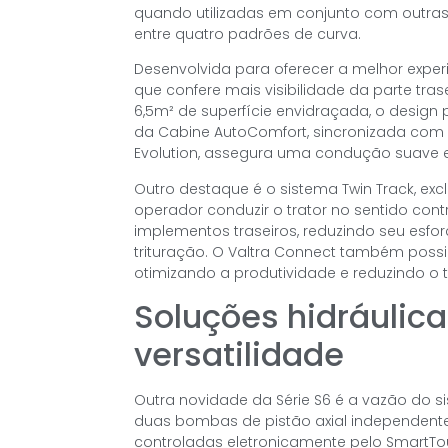
quando utilizadas em conjunto com outras 
entre quatro padrões de curva.
Desenvolvida para oferecer a melhor exper
que confere mais visibilidade da parte tr
6,5m² de superfície envidraçada, o design
da Cabine AutoComfort, sincronizada com a
Evolution, assegura uma condução suave e
Outro destaque é o sistema Twin Track, ex
operador conduzir o trator no sentido contr
implementos traseiros, reduzindo seu esfo
trituração. O Valtra Connect também poss
otimizando a produtividade e reduzindo 
Soluções hidráulic
versatilidade
Outra novidade da Série S6 é a vazão do s
duas bombas de pistão axial independente
controladas eletronicamente pelo SmartTou