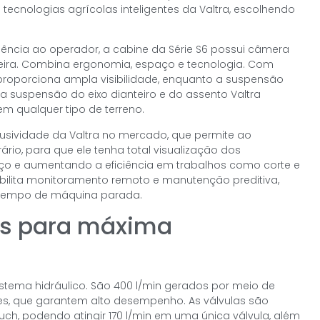
tecnologias agrícolas inteligentes da Valtra, escolhendo
iência ao operador, a cabine da Série S6 possui câmera
aseira. Combina ergonomia, espaço e tecnologia. Com
 proporciona ampla visibilidade, enquanto a suspensão
 suspensão do eixo dianteiro e do assento Valtra
m qualquer tipo de terreno.
clusividade da Valtra no mercado, que permite ao
ário, para que ele tenha total visualização dos
rço e aumentando a eficiência em trabalhos como corte e
ibilita monitoramento remoto e manutenção preditiva,
o tempo de máquina parada.
as para máxima
istema hidráulico. São 400 l/min gerados por meio de
s, que garantem alto desempenho. As válvulas são
ch, podendo atingir 170 l/min em uma única válvula, além