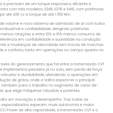
 e precisam de um torque responsivo, eficiente e
onta com três modelos, S346, S376 e S416, com potências
r até 425 cv e torque de até 1.750 Nm.
nde volume e novo sistema de admissão de ar com turbo
ombustível e confiabilidade, atingindo potências
% menos rotações e entre 10% a 15% menos consumo de
 referência em confiabilidade e suavidade na condução
iente e mudanças de velocidade sem trocas de marchas
ole e conforto, tanto em operações no campo quanto no
ravés do gerenciamento que há entre a transmissão CVT
r e implementos pesados já no solo, sem perda de força.
r robustez e durabilidade, atendendo a operações em
dução de grãos, onde a Valtra espera ter o principal
is também para o trabalho no segmento de cana-de-
sil, que exige máquinas robustas e potentes.
 salto em inovação e desempenho. Traz todas as
res especializados esperam: mais autonomia e maior
CO Power de alta capacidade, a transmissão CVT e o