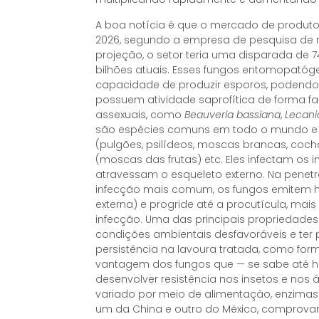
A boa notícia é que o mercado de produtos
2026, segundo a empresa de pesquisa de 
projeção, o setor teria uma disparada d
bilhões atuais. Esses fungos entomopatóg
capacidade de produzir esporos, podendo 
possuem atividade saprofítica de forma fa
assexuais, como
Beauveria bassiana
,
Lecanic
são espécies comuns em todo o mundo e ca
(pulgões, psilídeos, moscas brancas, cochon
(moscas das frutas) etc. Eles infectam os 
atravessam o esqueleto externo. Na pene
infecção mais comum, os fungos emitem hif
externa) e progride até a procutícula, mais
infecção. Uma das principais propriedade
condições ambientais desfavoráveis e ter p
persistência na lavoura tratada, como for
vantagem dos fungos que — se sabe até h
desenvolver resistência nos insetos e no
variado por meio de alimentação, enzimas 
um da China e outro do México, comprova