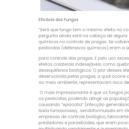
Eficácia dos Fungos
“Será que fungo tem o mesmo efeito no cont
pergunta ainda está na cabeça de alguns 
químicos no controle de pragas. Se voltarm
pesticidas (defensivos químicos) eram a ú
para controle das pragas. E pelo uso exce
efeitos colaterais indesejáveis, como que
desequilíbrios biológicos. O pior desses ef
desenvolvida pelas pragas, a qual ocorre a
ao meio ambiente, representavam risco de
O mais impressionante é que os fungos p
os pesticidas, podendo atingir as populaç
causando “epizootia” (infecção generaliza
Isaria fumosorosea
,
,
sendoformulada em ól
empresas de controle biológico, fabricant
predadores e parasitoides, que eram pouca
multiplicando rapidamente e aumentando a