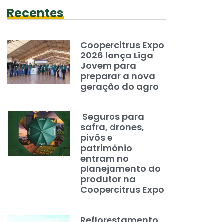
Recentes
Coopercitrus Expo
2026 lança Liga
Jovem para
preparar a nova
geração do agro
Seguros para
safra, drones,
pivôs e
patrimônio
entram no
planejamento do
produtor na
Coopercitrus Expo
Reflorestamento,