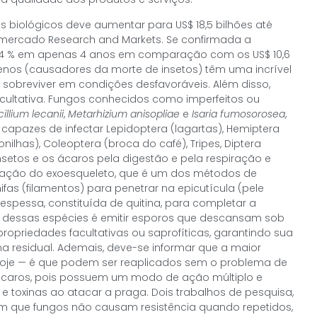
 biológicos deve aumentar para US$ 18,5 bilhões até
mercado Research and Markets. Se confirmada a
e 74 % em apenas 4 anos em comparação com os US$ 10,6
enos (causadores da morte de insetos) têm uma incrível
sobreviver em condições desfavoráveis. Além disso,
cultativa. Fungos conhecidos como imperfeitos ou
illium lecanii
,
Metarhizium anisopliae
e
Isaria fumosorosea
,
pazes de infectar Lepidoptera (lagartas), Hemiptera
ilhas), Coleoptera (broca do café), Tripes, Diptera
insetos e os ácaros pela digestão e pela respiração e
tração do exoesqueleto, que é um dos métodos de
as (filamentos) para penetrar na epicutícula (pele
 espessa, constituída de quitina, para completar a
s dessas espécies é emitir esporos que descansam sob
ropriedades facultativas ou saprofíticas, garantindo sua
ma residual. Ademais, deve-se informar que a maior
oje — é que podem ser reaplicados sem o problema de
s ácaros, pois possuem um modo de ação múltiplo e
e toxinas ao atacar a praga. Dois trabalhos de pesquisa,
m que fungos não causam resistência quando repetidos,