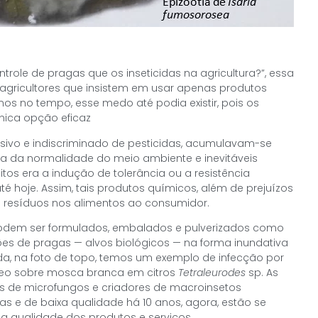
role de pragas que os inseticidas na agricultura?”, essa
agricultores que insistem em usar apenas produtos
os no tempo, esse medo até podia existir, pois os
nica opção eficaz
ssivo e indiscriminado de pesticidas, acumulavam-se
bra da normalidade do meio ambiente e inevitáveis
eitos era a indução de tolerância ou a resistência
té hoje. Assim, tais produtos químicos, além de prejuízos
 resíduos nos alimentos ao consumidor.
odem ser formulados, embalados e pulverizados como
ões de pragas — alvos biológicos — na forma inundativa
da, na foto de topo, temos um exemplo de infecção por
eo sobre mosca branca em citros
Tetraleurodes
sp. As
es de microfungos e criadores de macroinsetos
s e de baixa qualidade há 10 anos, agora, estão se
 qualidade dos produtos e serviços.