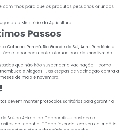
e caminhos para que os produtos pecuários oriundos
segundo o Ministério da Agricultura.
óximos Passos
nta Catarina, Paraná, Rio Grande do Sul, Acre, Rondônia
e
o
têm o reconhecimento internacional de
zona livre de
 estados que não irão suspender a vacinação – como
Pernambuco e Alagoas
–, as etapas de vacinação contra a
 meses de
maio e novembro
.
!
tas devem manter protocolos sanitários para garantir a
l de Saúde Animal da Coopercitrus, destaca a
rasitas no rebanho: ““Cada fazenda tem seu calendário
ara manter o status da saúde do rebanho.