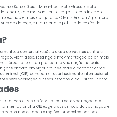
spírito Santo, Goiás, Maranhão, Mato Grosso, Mato
 de Janeiro, Roraima, São Paulo, Sergipe, Tocantins e no
 aftosa não é mais obrigatória. O Ministério da Agricultura
ivres da doença, e uma portaria publicada em 25 de
a?
mento, a comercialização e o uso de vacinas contra a
ração. Além disso, restringe a movimentação de animais
mais áreas que ainda praticam a vacinação no país.
oibições entram em vigor em
2 de maio
e permanecerão
de Animal (OIE)
conceda o
reconhecimento internacional
aftosa sem vacinação
a esses estados e ao Distrito Federal.
ades
nar totalmente livre de febre aftosa sem vacinação até
to internacional, a
OIE
exige a suspensão da vacinação e
acinados nos estados e regiões propostas por, pelo