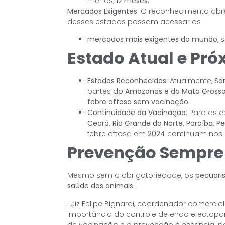
menos,
12 meses
.
Mercados Exigentes
: O reconhecimento abr
desses estados possam acessar os
mercados mais exigentes do mundo
, 
Estado Atual e Pr
Estados Reconhecidos
: Atualmente,
Sa
partes do
Amazonas e do Mato Gross
febre aftosa sem vacinação
.
Continuidade da Vacinação
: Para os
Ceará, Rio Grande do Norte, Paraíba, 
febre aftosa em
2024
continuam nos
Prevenção Sempre
Mesmo sem a obrigatoriedade, os
pecuaris
saúde dos animais
.
Luiz Felipe Bignardi, coordenador comercia
importância do controle de endo e ectopa
de vacinação e a prevenção é essencial p