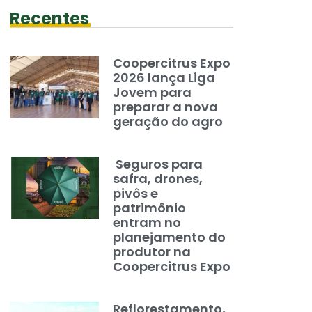
Recentes
Coopercitrus Expo
2026 lança Liga
Jovem para
preparar a nova
geração do agro
Seguros para
safra, drones,
pivôs e
patrimônio
entram no
planejamento do
produtor na
Coopercitrus Expo
Reflorestamento,