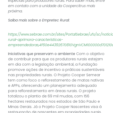
especiais para produtores rurais. Para saber mais, entre
em contato com a unidade da Coopercitrus mais
próxima.
Saiba mais sobre o Empretec Rural:
https://www.sebrae.com.br/sites/PortalSebrae/ufs/sc/notic
rural-aprimora-caracteristicas-
empreendedoras,4f60e44392670810VgnVCM100000d701210a
Iniciativas que preservam o ambiente
Com o objetivo
de contribuir para que os produtores rurais estejam
em dia com a legislação ambiental, a Fundação
promove ações de incentivo a práticas sustentáveis
nas propriedades rurais. O Projeto Cooper Semear
tem como foco o reflorestamento de matas nativas
e APPs, oferecendo um planejamento adequado
para reflorestamento em áreas rurais. O projeto
totalizou o plantio de 69 mil mudas, com 156
hectares restaurados nos estados de São Paulo e
Minas Gerais. Já o Projeto Cooper Nascentes visa à
restauração de nascentes em propriedades rurais.