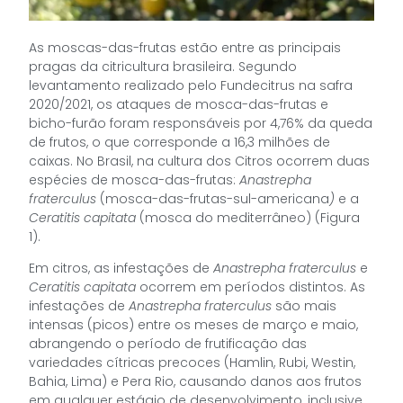
As moscas-das-frutas estão entre as principais
pragas da citricultura brasileira. Segundo
levantamento realizado pelo Fundecitrus na safra
2020/2021, os ataques de mosca-das-frutas e
bicho-furão foram responsáveis por 4,76% da queda
de frutos, o que corresponde a 16,3 milhões de
caixas. No Brasil, na cultura dos Citros ocorrem duas
espécies de mosca-das-frutas:
Anastrepha
fraterculus
(mosca-das-frutas-sul-americana
)
e a
Ceratitis capitata
(mosca do mediterrâneo) (Figura
1).
Em citros, as infestações de
Anastrepha fraterculus
e
Ceratitis capitata
ocorrem em períodos distintos. As
infestações de
Anastrepha fraterculus
são mais
intensas (picos) entre os meses de março e maio,
abrangendo o período de frutificação das
variedades cítricas precoces (Hamlin, Rubi, Westin,
Bahia, Lima) e Pera Rio, causando danos aos frutos
em qualquer estágio de desenvolvimento, inclusive