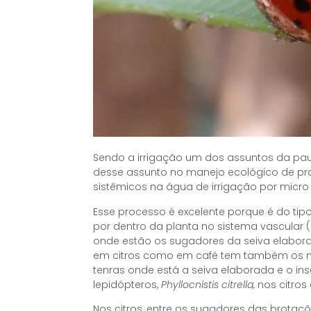
Sendo a irrigação um dos assuntos da pau
desse assunto no manejo ecológico de prag
sistêmicos na água de irrigação por micr
Esse processo é excelente porque é do tipo
por dentro da planta no sistema vascular 
onde estão os sugadores da seiva elabora
em citros como em café tem também os mi
tenras onde está a seiva elaborada e o inse
lepidópteros,
Phyllocnistis citrella,
nos citros
Nos citros, entre os sugadores das brot