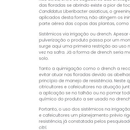
das floradas se abrindo existe a pior de to
Candidatus
Liberibacter asiaticus, o green
aplicados desta forma, não atingem os in
parte aérea das copas das plantas, como 
Sistêmicos via irrigação ou drench. Apesa
pulverização o produto passa por um mome
surge aqui uma primeira restrição ao uso 
vez na safra. Já a forma de drench seria
solo.
Tanto a quimigação como o drench a reco
evitar atuar nas floradas devido as abelh
princípio de manejo de resistência. Neste
citricultores e cafeicultores na atuação j
a aplicação se no talhão ou no pomar to
químico do produto a ser usado no drenc
Portanto, o uso dos sistêmicos na irrigação
e cafeicultores um planejamento prévio ri
resistência, já constatada pelos pesquisa
citri.