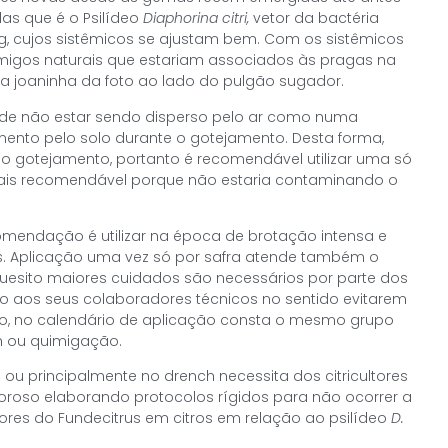
das que é o Psilídeo
Diaphorina citri,
vetor da bactéria
ing, cujos sistêmicos se ajustam bem. Com os sistêmicos
imigos naturais que estariam associados às pragas na
a joaninha da foto ao lado do pulgão sugador.
r de não estar sendo disperso pelo ar como numa
nto pelo solo durante o gotejamento. Desta forma,
no gotejamento, portanto é recomendável utilizar uma só
 mais recomendável porque não estaria contaminando o
mendação é utilizar na época de brotação intensa e
as. Aplicação uma vez só por safra atende também o
 quesito maiores cuidados são necessários por parte dos
unto aos seus colaboradores técnicos no sentido evitarem
do, no calendário de aplicação consta o mesmo grupo
h ou quimigação.
 ou principalmente no drench necessita dos citricultores
goroso elaborando protocolos rígidos para não ocorrer a
dores do Fundecitrus em citros em relação ao psilídeo
D.