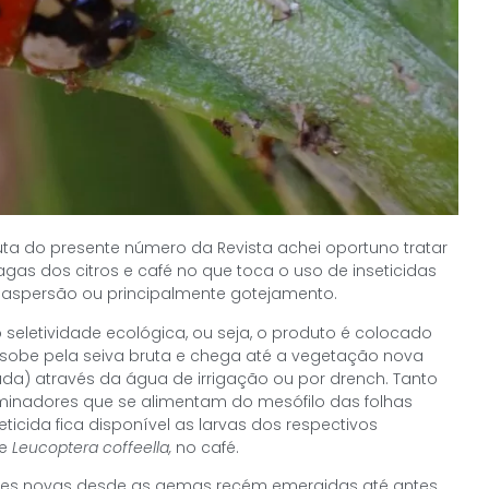
ta do presente número da Revista achei oportuno tratar
as dos citros e café no que toca o uso de inseticidas
o aspersão ou principalmente gotejamento.
 seletividade ecológica, ou seja, o produto é colocado
(sobe pela seiva bruta e chega até a vegetação nova
da) através da água de irrigação ou por drench. Tanto
nadores que se alimentam do mesófilo das folhas
ticida fica disponível as larvas dos respectivos
 e
Leucoptera coffeella,
no café.
ações novas desde as gemas recém emergidas até antes