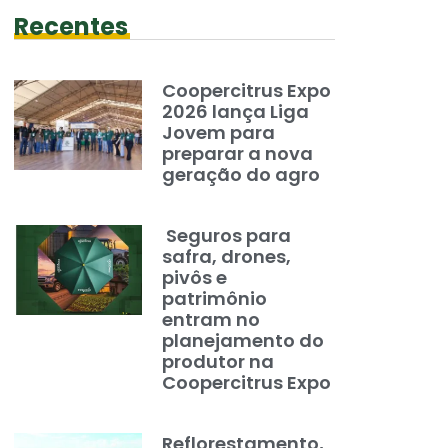
Recentes
Coopercitrus Expo
2026 lança Liga
Jovem para
preparar a nova
geração do agro
Seguros para
safra, drones,
pivôs e
patrimônio
entram no
planejamento do
produtor na
Coopercitrus Expo
Reflorestamento,