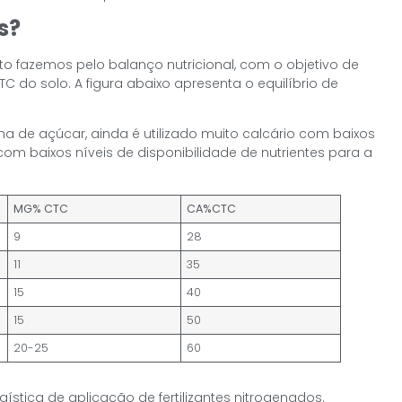
s?
fazemos pelo balanço nutricional, com o objetivo de
C do solo. A figura abaixo apresenta o equilíbrio de
na de açúcar, ainda é utilizado muito calcário com baixos
om baixos níveis de disponibilidade de nutrientes para a
MG% CTC
CA%CTC
9
28
11
35
15
40
15
50
20-25
60
tica de aplicação de fertilizantes nitrogenados.