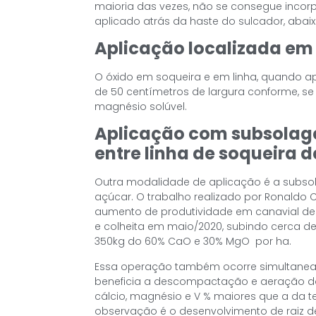
maioria das vezes, não se consegue incorpo
aplicado atrás da haste do sulcador, abaixo 
Aplicação localizada em 
O óxido em soqueira e em linha, quando a
de 50 centímetros de largura conforme, se
magnésio solúvel.
Aplicação com subsolagem
entre linha de soqueira
Outra modalidade de aplicação é a subsol
açúcar. O trabalho realizado por Ronaldo Ca
aumento de produtividade em canavial de 
e colheita em maio/2020, subindo cerca d
350kg do 60% CaO e 30% MgO por ha.
Essa operação também ocorre simultaneam
beneficia a descompactação e aeração do
cálcio, magnésio e V % maiores que a da 
observação é o desenvolvimento de raiz d