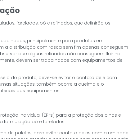
cação
dos, farelados, pó e refinados, que definirão os
s cabinados, principalmente para produtos em
m a distribuição com rosca sem fim apenas conseguem
observar que alguns refinados não conseguem fluir na
riamente, devem ser trabalhados com equipamentos de
useio do produto, deve-se evitar o contato dele com
umas situações, também ocorre a queima e o
ateriais dos equipamentos.
oteção individual (EPI’s) para a proteção dos olhos e
a formulação pó e farelados.
a de paletes, para evitar contato deles com a umidade.