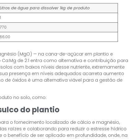
Litros de água para dissolver 1kg de produto
1
770
66.00
 magnésio (MgO) — na cana-de-açúcar em plantio e
 Ca:Mg de 2:1 entra como alternativa e contribuição para
solos com baixos níveis desse nutriente, extremamente
e sua presença em níveis adequados acarreta aumento
 de óxidos é uma alternativa viável para a gestão de
roduto no solo, como:
sulco do plantio
para o fornecimento localizado de cálcio e magnésio,
s raízes e colaborando para reduzir o estresse hídrico
e o benefício de ser aplicado em profundidade, onde, na