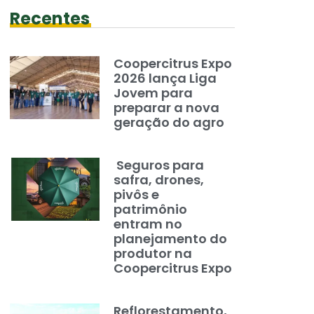
Recentes
Coopercitrus Expo
2026 lança Liga
Jovem para
preparar a nova
geração do agro
Seguros para
safra, drones,
pivôs e
patrimônio
entram no
planejamento do
produtor na
Coopercitrus Expo
Reflorestamento,