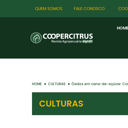
QUEM SOMOS
FALE CONOSCO
COO
HOM
HOME
CULTURAS
Óxidos em cana-de-açúcar: Con
CULTURAS