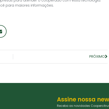
mpresas para atender o cooperado com essa tecnologia.
ocê para maiores informações.
PRÓXIMO
Assine nossa new
Receba as novidades Coopercitrus