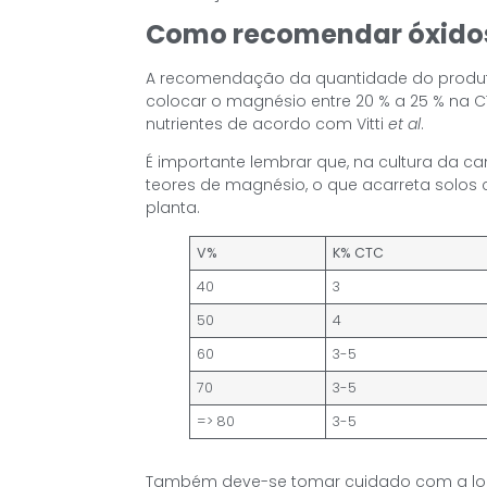
Como recomendar óxido
A recomendação da quantidade do produto 
colocar o magnésio entre 20 % a 25 % na CT
nutrientes de acordo com Vitti
et al
.
É importante lembrar que, na cultura da ca
teores de magnésio, o que acarreta solos c
planta.
V%
K% CTC
40
3
50
4
60
3-5
70
3-5
=> 80
3-5
Também deve-se tomar cuidado com a logís