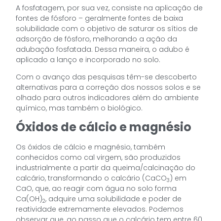
A fosfatagem, por sua vez, consiste na aplicação de
fontes de fósforo – geralmente fontes de baixa
solubilidade com o objetivo de saturar os sítios de
adsorção de fósforo, melhorando a ação da
adubação fosfatada. Dessa maneira, o adubo é
aplicado a lanço e incorporado no solo.
Com o avanço das pesquisas têm-se descoberto
alternativas para a correção dos nossos solos e se
olhado para outros indicadores além do ambiente
químico, mas também o biológico.
Óxidos de cálcio e magnésio
Os óxidos de cálcio e magnésio, também
conhecidos como cal virgem, são produzidos
industrialmente a partir da queima/calcinação do
calcário, transformando o calcário (CaCO
) em
3
CaO, que, ao reagir com água no solo forma
Ca(OH)
, adquire uma solubilidade e poder de
2
reatividade extremamente elevados. Podemos
observar que, ao passo que o calcário tem entre 60