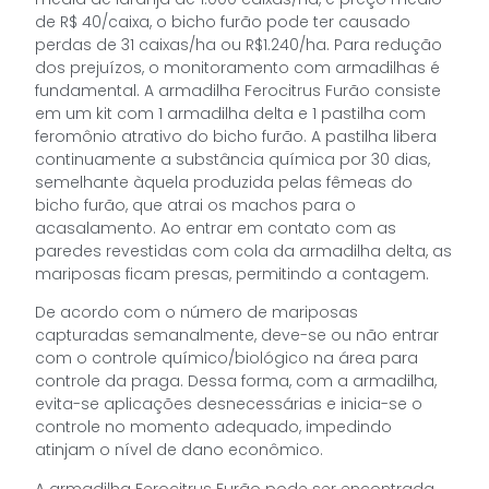
de R$ 40/caixa, o bicho furão pode ter causado
perdas de 31 caixas/ha ou R$1.240/ha. Para redução
dos prejuízos, o monitoramento com armadilhas é
fundamental. A armadilha Ferocitrus Furão consiste
em um kit com 1 armadilha delta e 1 pastilha com
feromônio atrativo do bicho furão. A pastilha libera
continuamente a substância química por 30 dias,
semelhante àquela produzida pelas fêmeas do
bicho furão, que atrai os machos para o
acasalamento. Ao entrar em contato com as
paredes revestidas com cola da armadilha delta, as
mariposas ficam presas, permitindo a contagem.
De acordo com o número de mariposas
capturadas semanalmente, deve-se ou não entrar
com o controle químico/biológico na área para
controle da praga. Dessa forma, com a armadilha,
evita-se aplicações desnecessárias e inicia-se o
controle no momento adequado, impedindo
atinjam o nível de dano econômico.
A armadilha Ferocitrus Furão pode ser encontrada