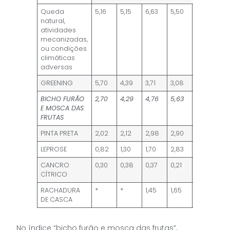
Queda
5,16
5,15
6,63
5,50
3,94
natural,
atividades
mecanizadas,
ou condições
climáticas
adversas
GREENING
5,70
4,39
3,71
3,08
5,48
BICHO FURÃO
2,70
4,29
4,76
5,63
6,27
E MOSCA DAS
FRUTAS
PINTA PRETA
2,02
2,12
2,98
2,90
2,34
LEPROSE
0,82
1,30
1,70
2,83
1,99
CANCRO
0,30
0,38
0,37
0,21
0,17
CÍTRICO
RACHADURA
*
*
1,45
1,65
1,10
DE CASCA
No índice “bicho furão e mosca das frutas”,